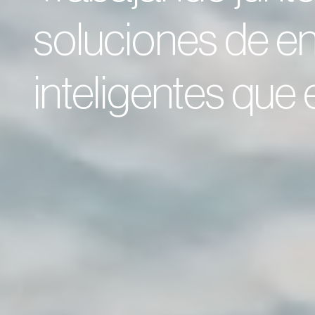
soluciones de en
de la energía.
inteligentes que