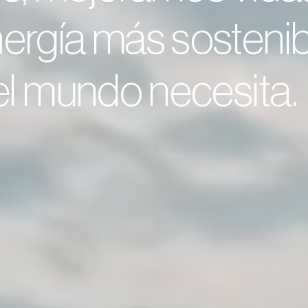
ergía más sostenib
 el mundo necesita.