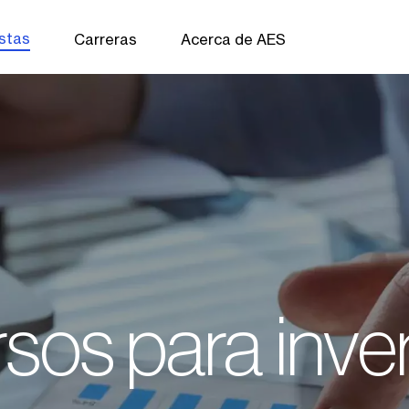
istas
Carreras
Acerca de AES
sos para inve