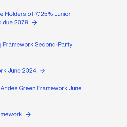
e Holders of 7.125% Junior
es due 2079
g Framework Second-Party
rk June 2024
S Andes Green Framework June
ramework