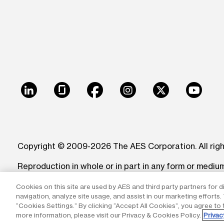
LinkedIn
Glassdoor
Facebook
Instagram
X
Youtu
Copyright © 2009-2026 The AES Corporation. All rig
Reproduction in whole or in part in any form or medi
trademarks of The AES Corporation.
Cookies on this site are used by AES and third party partners for d
navigation, analyze site usage, and assist in our marketing efforts
“Cookies Settings.” By clicking “Accept All Cookies”, you agree to 
more information, please visit our Privacy & Cookies Policy.
Privac
Cookies Settings