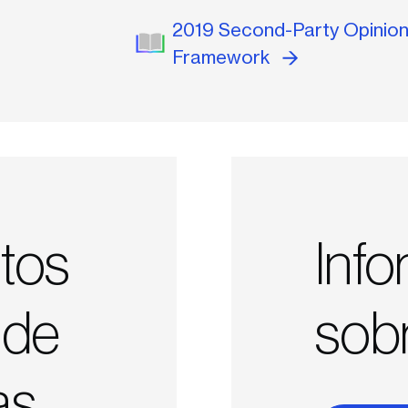
2019 Second-Party Opinio
Framework
tos
Inf
 de
sob
as