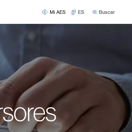
ES
Buscar
rsores