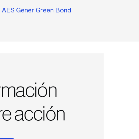
n AES Gener Green Bond
ormación
re acción