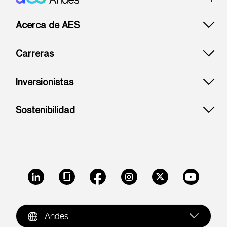
Footer: Andes
Acerca de AES
Carreras
Inversionistas
Sostenibilidad
LinkedIn
Glassdoor
Facebook
Instagram
X
Youtube
Andes