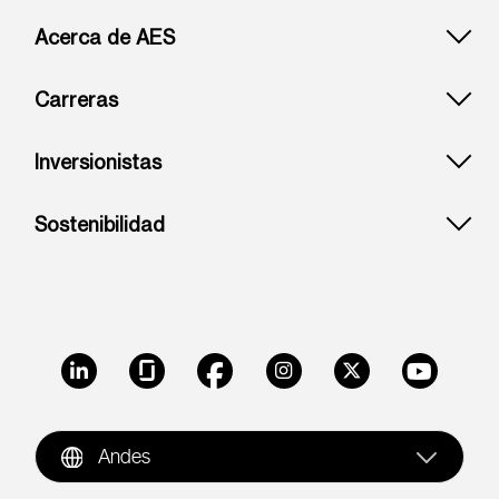
Footer: Andes
Acerca de AES
Carreras
Inversionistas
Sostenibilidad
LinkedIn
Glassdoor
Facebook
Instagram
X
Youtube
Andes