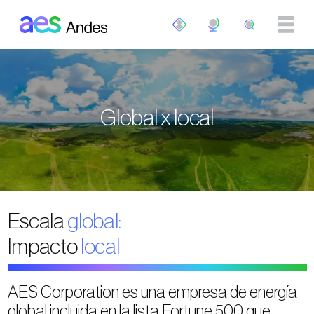
Pasar al contenido principal
Global x local
Escala
global:
Impacto
local
AES Corporation es una empresa de energía
global incluida en la lista Fortune 500 que