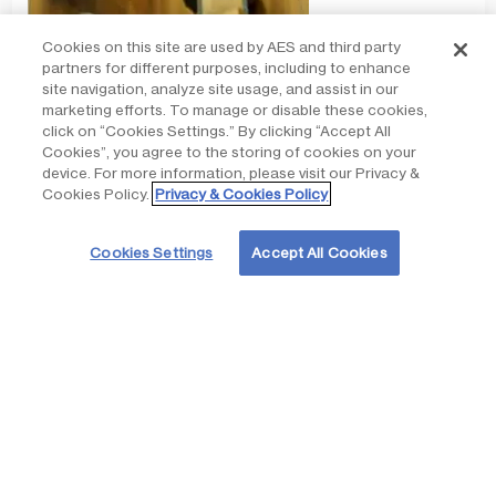
Cookies on this site are used by AES and third party
partners for different purposes, including to enhance
site navigation, analyze site usage, and assist in our
marketing efforts. To manage or disable these cookies,
click on “Cookies Settings.” By clicking “Accept All
Cookies”, you agree to the storing of cookies on your
device. For more information, please visit our Privacy &
Cookies Policy.
Privacy & Cookies Policy
Obtuvimos el premio más prestigioso de la industria de la energía
con el proyecto solar + almacenamiento más grande del mundo
Cookies Settings
Accept All Cookies