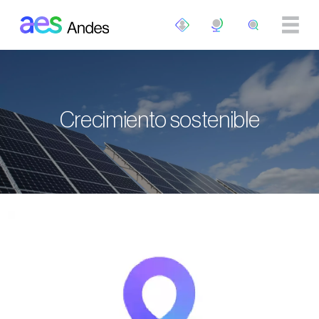
Pasar al contenido principal
Crecimiento sostenible