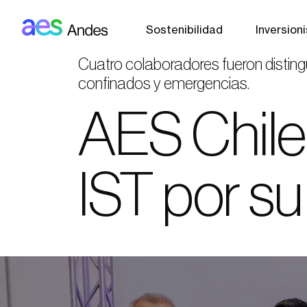
AES: Andes (main)
Pasar al contenido principal
Sostenibilidad
Inversion
Cuatro colaboradores fueron disting
confinados y emergencias.
AES Chile
IST por s