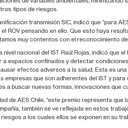
iciones de variables ambientales, minimizando l
tros tipos de riesgos.
nificación transmisión SIC, indicó que “para AES 
 el ROV pensando en ello. Que esto haya result
mos muy contentos con el reconocimiento del IS
 nivel nacional del IST Raúl Rojas, indicó que e
 a espacios confinados y detectar condiciones 
usar efectos adversos a la salud. Esta es una 
s empresas que son adherentes del IST y para e
es a buscar nuevas formas, innovaciones que cui
dad de AES Chile, “este premio representa que l
pañía, también se ve reflejada en estos trabajo
 riesgos a los cuales ellos se exponen en su trab