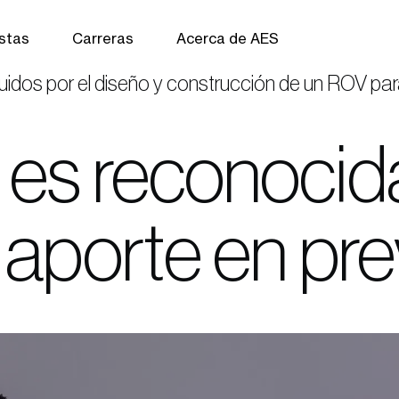
istas
Carreras
Acerca de AES
uidos por el diseño y construcción de un ROV par
 es reconocida
u aporte en pr