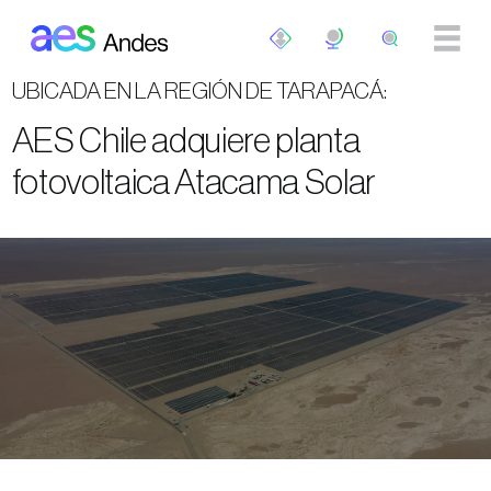
Pasar al contenido principal
UBICADA EN LA REGIÓN DE TARAPACÁ:
AES Chile adquiere planta
fotovoltaica Atacama Solar