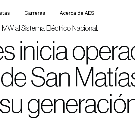
istas
Carreras
Acerca de AES
8 MW al Sistema Eléctrico Nacional.
 inicia opera
 de San Matía
su generación