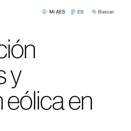
ES
Buscar
ción
s y
 eólica en