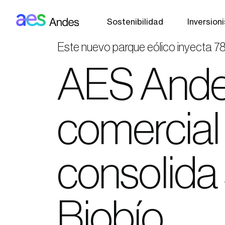
AES: Andes (main)
Pasar al contenido principal
Sostenibilidad
Inversion
Este nuevo parque eólico inyecta 7
AES Andes
comercial
consolida 
Biobío