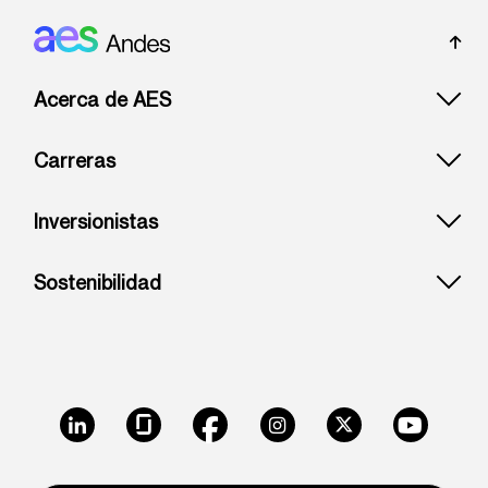
Footer: Andes
Acerca de AES
Carreras
Inversionistas
Sostenibilidad
LinkedIn
Glassdoor
Facebook
Instagram
X
Youtube