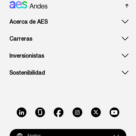
Footer: Andes
Acerca de AES
Carreras
Inversionistas
Sostenibilidad
LinkedIn
Glassdoor
Facebook
Instagram
X
Youtube
Andes