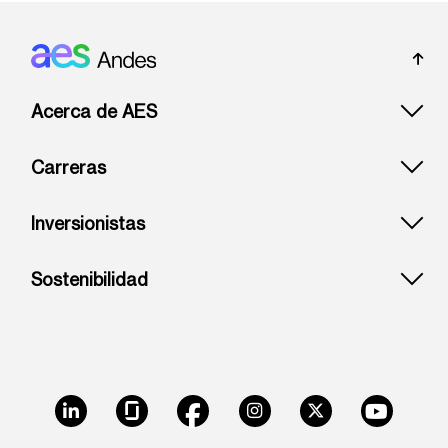
Footer: Andes
Acerca de AES
Carreras
Inversionistas
Sostenibilidad
LinkedIn
Glassdoor
Facebook
Instagram
X
Youtube