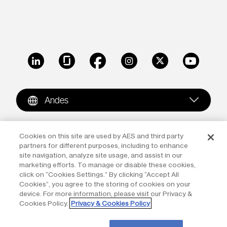
LinkedIn
Glassdoor
Facebook
Instagram
X
Youtube
Andes
Copyright © 2009-2026 The AES Corporation. All rights
Cookies on this site are used by AES and third party
partners for different purposes, including to enhance
reserved.
Terms of Use
|
Privacy
site navigation, analyze site usage, and assist in our
marketing efforts. To manage or disable these cookies,
Reproduction in whole or in part in any form or medium
click on “Cookies Settings.” By clicking “Accept All
without the express written permission of The AES
Cookies”, you agree to the storing of cookies on your
Corporation is prohibited. AES and the AES logo are
device. For more information, please visit our Privacy &
Cookies Policy.
Privacy & Cookies Policy
trademarks of The AES Corporation.