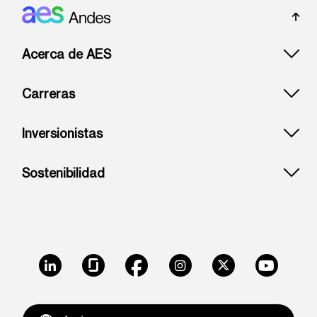
Footer: Andes
Acerca de AES
Carreras
Inversionistas
Sostenibilidad
LinkedIn
Glassdoor
Facebook
Instagram
X
Youtube