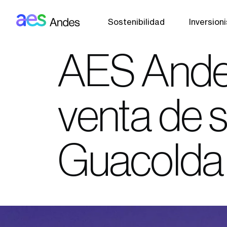
AES: Andes (main)
Pasar al contenido principal
Sostenibilidad
Inversion
AES Ande
venta de s
Guacolda