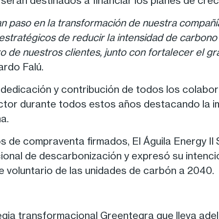
- serán destinados a financiar los planes de cre
an paso en la transformación de nuestra compañ
estratégicos de reducir la intensidad de carbono
o de nuestros clientes, junto con fortalecer el g
rdo Falú.
, dedicación y contribución de todos los colabo
ctor durante todos estos años destacando la im
ma.
s de compraventa firmados, El Águila Energy I
ional de descarbonización y expresó su intenc
e voluntario de las unidades de carbón a 2040.
tegia transformacional Greentegra que lleva a