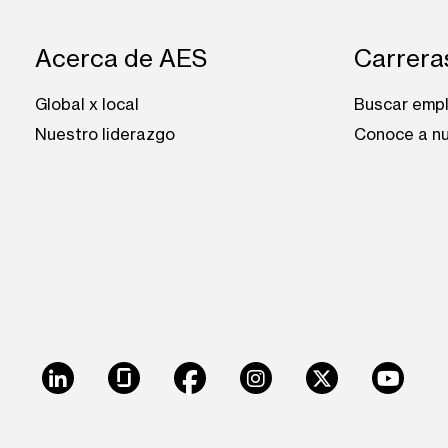
Footer: Andes
Acerca de AES
Carrera
Global x local
Buscar emp
Nuestro liderazgo
Conoce a nu
LinkedIn
Glassdoor
Facebook
Instagram
X
Youtu