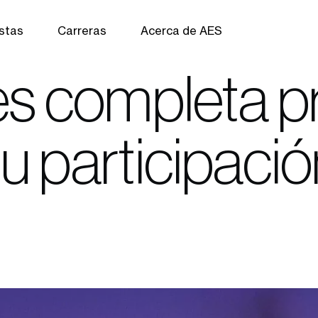
istas
Carreras
Acerca de AES
s completa p
u participació